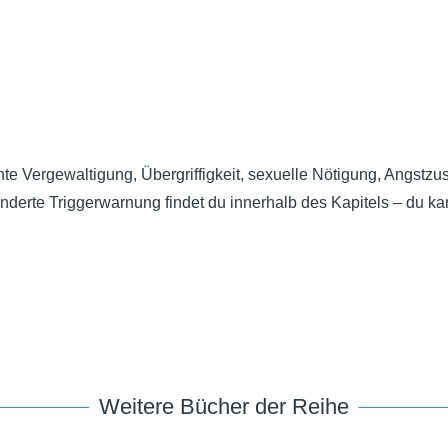
akteren, bespickt mit
hte Vergewaltigung
, Übergriffigkeit
, sexuelle Nötigung
, Angstzu
onderte Triggerwarnung findet du innerhalb des Kapitels
– du ka
Weitere Bücher der Reihe