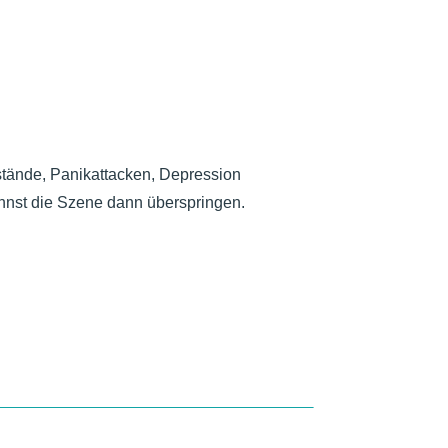
stände
, Panikattacken
, Depression
nnst die Szene dann überspringen
.