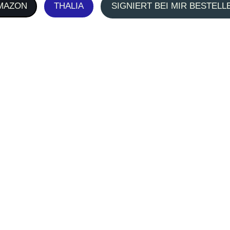
MAZON
THALIA
SIGNIERT BEI MIR BESTELL
flos und das Spiegelbild nur noch ein
 das Haus nie wieder verlassen, sich
Personal Gro
nd all die selbstzerstörerischen
en Menschen nicht leicht, sich ihm
spräche im Keim, erwartet von allen
Friendshi
ähmenden Ängsten. Als seine Dämonen
cht mehr alleine bezwingen kann, muss
 die sich um ihn bemühen, eine
das Risiko ein, am Ende enttäuscht zu
ersucht er wie immer, alles alleine zu