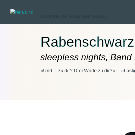
COMING OF AGE/NEW ADULT
Rabenschwarz
sleepless nights, Band
»Und
.
.
. zu dir
? Drei Worte zu dir
?
«
.
.
. »
Lästi