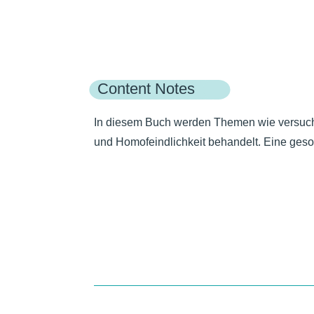
Ein ‚Coming of Age‘-Roman mit queeren Char
gesellschaftsrelevanten Themen.
Content Notes
In diesem Buch werden Themen wie versuc
und Homofeindlichkeit behandelt
. Eine ges