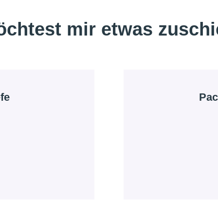
chtest mir etwas zusch
fe
Pac