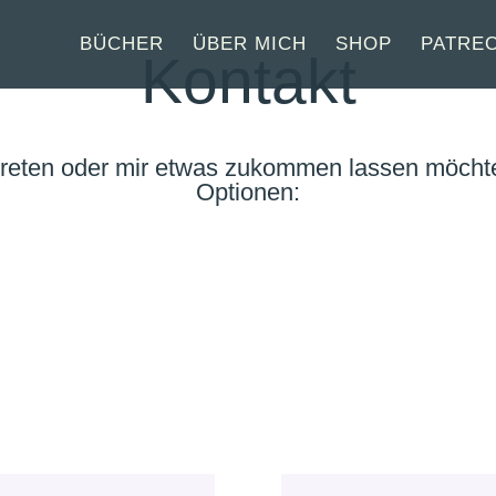
BÜCHER
ÜBER MICH
SHOP
PATRE
Kontakt
 treten oder mir etwas zukommen lassen möcht
O
p
t
i
o
n
e
n
: