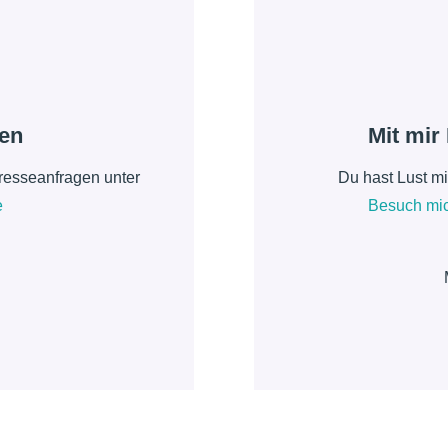
en
Mit mir
resseanfragen unter
Du hast Lust m
e
Besuch mic